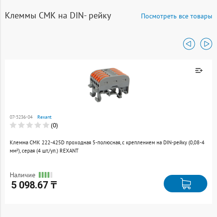
Клеммы СМК на DIN- рейку
Посмотреть все товары
Товар добавлен к
сравнению
07-5236-04
Rexant
Перейти
(0)
Клемма СМК 222-425D проходная 5-полюсная, с креплением на DIN-рейку (0,08-4
мм²), серая (4 шт./уп.) REXANT
Наличие
5 098.67 ₸