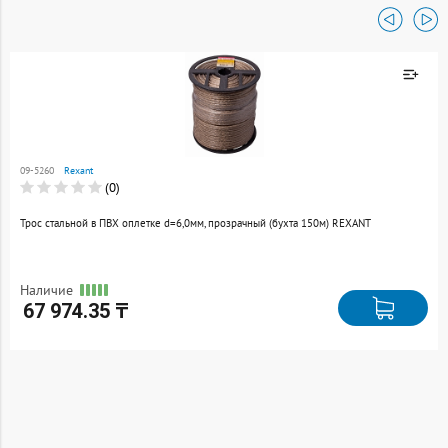
Товар добавлен к
сравнению
09-5260
Rexant
Перейти
(0)
Трос стальной в ПВХ оплетке d=6,0мм, прозрачный (бухта 150м) REXANT
Наличие
67 974.35 ₸