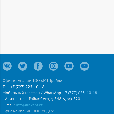
396.33 ₸
Уведомить
Офис компании ТОО «МТ-Трейд»:
Тел:
+7 (727) 225-10-18
Мобильный телефон / WhatsApp:
+7 (777) 685-10-18
г. Алматы
,
пр-т Райымбека, д. 348-А, оф. 320
E-mail:
info@rexant.kz
Офис компании ООО «СДС»: