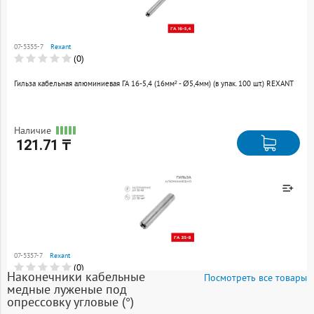
Товар добавлен к
сравнению
07-5355-7
Rexant
Перейти
(0)
Гильза кабельная алюминиевая ГА 16-5,4 (16мм² - Ø5,4мм) (в упак. 100 шт.) REXANT
Наличие
121.71 ₸
Товар добавлен к
сравнению
07-5357-7
Rexant
Перейти
(0)
Наконечники кабельные
Посмотреть все товары
медные луженые под
Гильза кабельная алюминиевая ГА 35-8 (35мм² - Ø8мм) (в упак. 50 шт.) REXANT
опрессовку угловые (°)