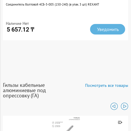
07-4119
Rexant
Перейти
Соединитель болтовой 4СБ-3-005 (150-240) (в упак. 3 шт.) REXANT
(0)
Наконечник болтовой 2НБ-3-005 (150-240), (в упак. 3 шт.) REXANT
Наличие Нет
5 657.12 ₸
Уведомить
Наличие Нет
4 843.49 ₸
Уведомить
Гильзы кабельные
Посмотреть все товары
алюминиевые под
опрессовку (ГА)