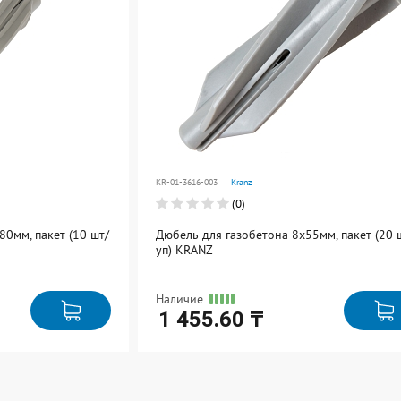
Товар добавлен к
Товар добавл
сравнению
сравнению
Перейти
Перейти
KR-01-3616-003
Kranz
(0)
80мм, пакет (10 шт/
Дюбель для газобетона 8х55мм, пакет (20 
уп) KRANZ
Наличие
1 455.60 ₸
Ед. измерения: упак
В упаковке: 1