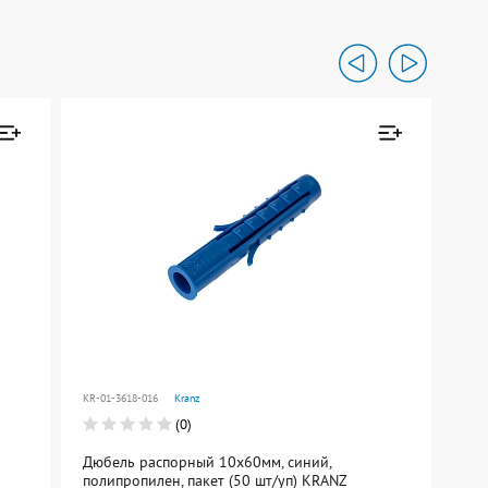
ен к
Товар добавлен к
сравнению
Перейти
KR-01-3618-016
Kranz
KR-0
(0)
Дюбель распорный 10х60мм, синий,
Дюб
полипропилен, пакет (50 шт/уп) KRANZ
пол