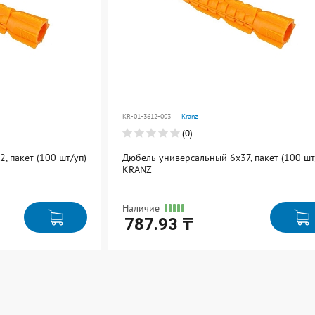
сравнению
сравнению
Перейти
Перейти
KR-01-3612-003
Kranz
(0)
, пакет (100 шт/уп)
Дюбель универсальный 6х37, пакет (100 шт
KRANZ
Наличие
787.93 ₸
Ед. измерения: упак
В упаковке: 1