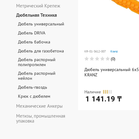
Метрический Крепеж
Дюбельная Техника
Дюбель универсальный
Дюбель DRIVA
Дюбель бабочка
Дюбель для газобетона
KR-01-3612-007
Kranz
(0)
Дюбель распорный
полипропилен
Дюбель универсальный 6х52
Дюбель распорный
KRANZ
нейлон
Дюбель-гвоздь
Наличие
Крюк с дюбелем
1 141.19 ₸
Механические Анкеры
Ед. измерения: упак
Метизы, промышленная
В упаковке: 1
упаковка