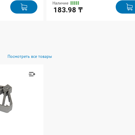
Наличие
183.98 ₸
Ед. измерения: шт
В упаковке: 150
Посмотреть все товары
Товар добавлен к
сравнению
Перейти