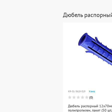
Дюбель распорны
KR-01-3618-019
Kranz
(0)
Дюбель распорный 12х70мм
полипропилен, пакет (50 шт