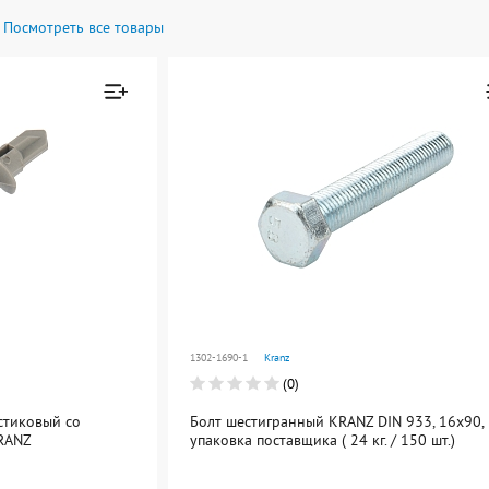
Посмотреть все товары
Товар добавлен к
Товар добавл
сравнению
сравнению
Перейти
Перейти
1302-1690-1
Kranz
(0)
стиковый со
Болт шестигранный KRANZ DIN 933, 16х90,
KRANZ
упаковка поставщика ( 24 кг. / 150 шт.)