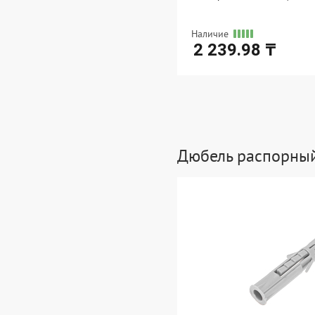
Наличие
2 239.98 ₸
Ед. измерения: упак
В упаковке: 1
Дюбель распорны