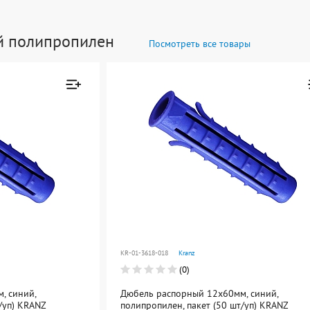
й полипропилен
Посмотреть все товары
Товар добавлен к
Товар добавл
сравнению
сравнению
Перейти
Перейти
KR-01-3618-018
Kranz
(0)
, синий,
Дюбель распорный 12х60мм, синий,
/уп) KRANZ
полипропилен, пакет (50 шт/уп) KRANZ