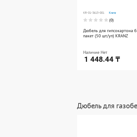
KR-01-3615-001
Kranz
(0)
Дюбель для гипсокартона 
пакет (50 шт/уп) KRANZ
Наличие Нет
1 448.44 ₸
Ед. измерения: упак
В упаковке: 1
Дюбель для газоб