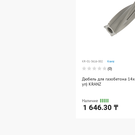
KR-01-3616-002
Kranz
(0)
Дюбель для газобетона 14х
уп) KRANZ
Наличие
1 646.30 ₸
Ед. измерения: упак
В упаковке: 1