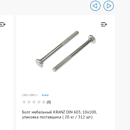
ен к
Товар добавлен к
сравнению
Перейти
1301-1091-1
Kranz
1302
(0)
Болт мебельный KRANZ DIN 603, 10х100,
Бол
упаковка поставщика ( 20 кг. / 312 шт.)
упа