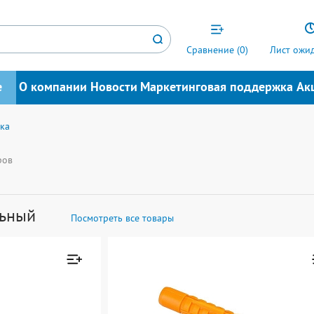
Сравнение (
0
)
Лист ожид
е
О компании
Новости
Маркетинговая поддержка
Ак
ка
ров
льный
Посмотреть все товары
Товар добавлен к
Товар добавл