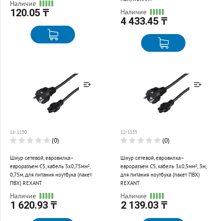
Наличие
120.05 ₸
Наличие
4 433.45 ₸
Товар добавлен к
Товар добавлен к
сравнению
сравнению
11-1150
11-1155
Перейти
Перейти
(0)
(0)
Шнур сетевой, евровилка–
Шнур сетевой, евровилка–
евроразъем С5, кабель 3x0,75мм²,
евроразъем С5, кабель 3x0,5мм², 3м,
0,75м, для питания ноутбука (пакет
для питания ноутбука (пакет ПВХ)
ПВХ) REXANT
REXANT
Наличие
Наличие
1 620.93 ₸
2 139.03 ₸