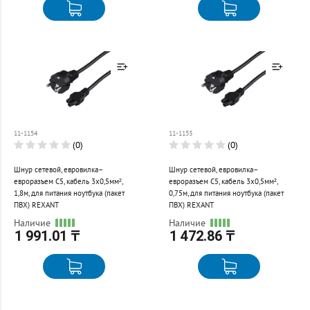
Товар добавлен к
Товар добавлен к
сравнению
сравнению
11-1154
11-1153
Перейти
Перейти
(0)
(0)
Шнур сетевой, евровилка–
Шнур сетевой, евровилка–
евроразъем С5, кабель 3x0,5мм²,
евроразъем С5, кабель 3x0,5мм²,
1,8м, для питания ноутбука (пакет
0,75м, для питания ноутбука (пакет
ПВХ) REXANT
ПВХ) REXANT
Наличие
Наличие
1 991.01 ₸
1 472.86 ₸