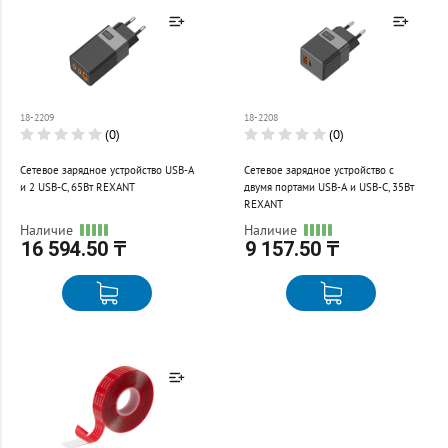
Товар добавлен к
Товар добавлен к
сравнению
сравнению
18-2209
18-2208
Перейти
Перейти
(0)
(0)
Сетевое зарядное устройство USB-A
Сетевое зарядное устройство с
и 2 USB-C, 65Вт REXANT
двумя портами USB-A и USB-C, 35Вт
REXANT
Наличие
Наличие
16 594.50 ₸
9 157.50 ₸
Товар добавлен к