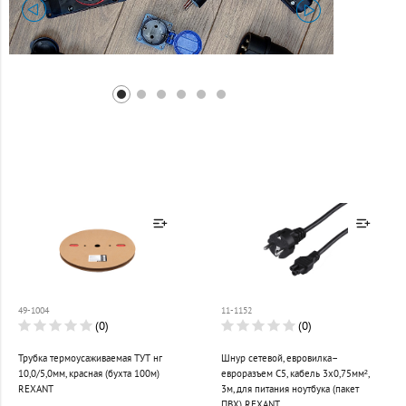
Товар добавлен к
Товар добавлен к
сравнению
сравнению
49-1004
11-1152
Перейти
Перейти
(0)
(0)
Трубка термоусаживаемая ТУТ нг
Шнур сетевой, евровилка–
10,0/5,0мм, красная (бухта 100м)
евроразъем С5, кабель 3x0,75мм²,
REXANT
3м, для питания ноутбука (пакет
ПВХ) REXANT