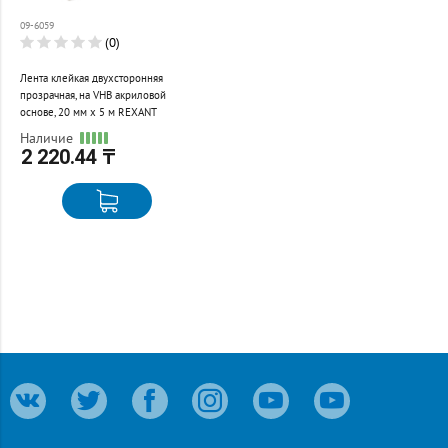
сравнению
09-6059
Перейти
(0)
Лента клейкая двухсторонняя
прозрачная, на VHB акриловой
основе, 20 мм х 5 м REXANT
Наличие
2 220.44 ₸