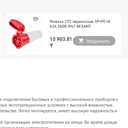
Розетка 235 переносная 3Р+РЕ+N
63А 380В IP67 REXANT
10 903.81
Уведомить
₸
ля подключения бытовых и профессиональных приборов к
ных эксплуатационных условиях с высокой влажностью.
тельстве. Легко монтируется, имеет высокую надежность и
ля организации электропитания на улице. Во время дождя
жение в воду запрещено.