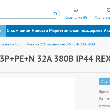
Сравнение (
0
)
Лист ожид
е
О компании
Новости
Маркетинговая поддержка
Ак
 разъемы CEE
Розетка 225 переносная 3Р+РЕ+N 32А 380В
 3Р+РЕ+N 32А 380В IP44 RE
Арт:
Бренд:
Ед. из
В упак