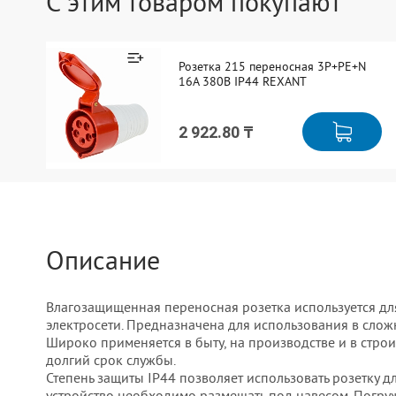
С этим товаром покупают
Розетка 215 переносная 3Р+РЕ+N
16А 380В IP44 REXANT
2 922.80 ₸
Описание
Влагозащищенная переносная розетка используется д
электросети. Предназначена для использования в слож
Широко применяется в быту, на производстве и в строи
долгий срок службы.
Степень защиты IP44 позволяет использовать розетку д
устройство необходимо размещать под навесом. Погру