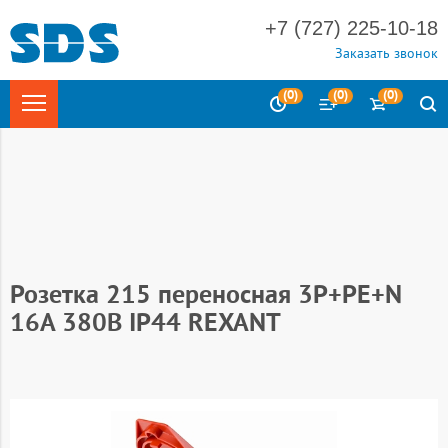
+7 (727) 225-10-18
Заказать звонок
(
0
)
(
0
)
(
0
)
Главная
Электротехника
Силовые разъемы
Силовые
разъемы CEE
Розетка 215 переносная 3Р+РЕ+N
16А 380В IP44 REXANT