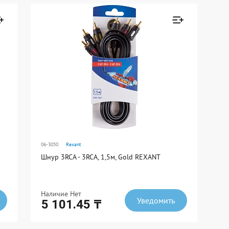
Ед. измерения: шт
В упаковке: 10
н к
Товар добавлен к
сравнению
Перейти
06-3050
Rexant
Шнур 3RCA - 3RCA, 1,5м, Gold REXANT
Наличие Нет
Уведомить
5 101.45 ₸