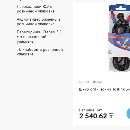
Ед. измерения: шт
В упаковке: 10
Переходники RCA в
розничной упаковке
Аудио-видео разъемы в
розничной упаковке
Переходники Стерео 3,5
мм в розничной
упаковке
ТВ - наборы в розничной
упаковке
06-3130
Rexant
Шнур оптический Toslink 
Наличие Нет
2 540.62 ₸