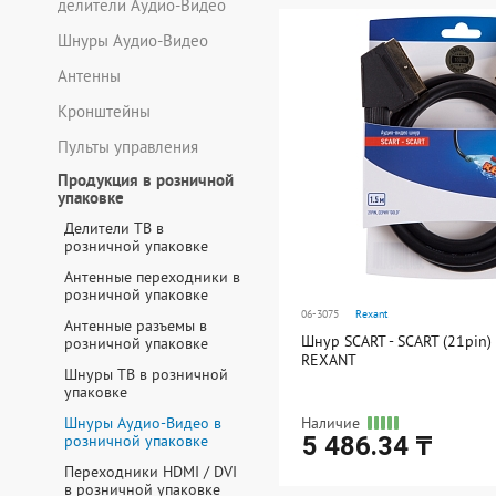
делители Аудио-Видео
В наличии
Rexant
Тип соединения 1
Шнуры Аудио-Видео
Нет в наличии
Антенны
Черный
Кронштейны
Пульты управления
Гнездо (мама)
Продукция в розничной
упаковке
Штекер
Делители ТВ в
розничной упаковке
Антенные переходники в
розничной упаковке
06-3075
Rexant
Антенные разъемы в
Шнур SCART - SCART (21pin) 
розничной упаковке
REXANT
Шнуры ТВ в розничной
упаковке
Шнуры Аудио-Видео в
Наличие
розничной упаковке
5 486.34 ₸
Переходники HDMI / DVI
в розничной упаковке