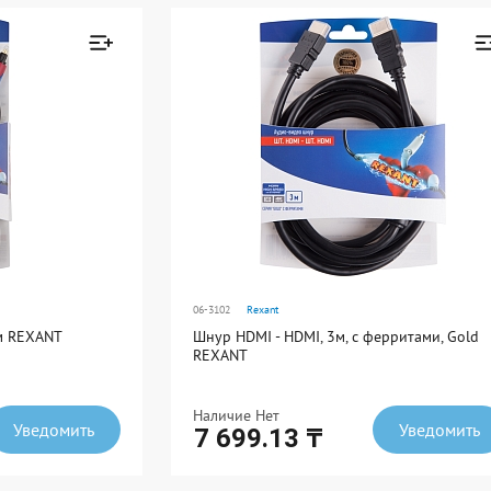
Ед. измерения: шт
В упаковке: 10
Товар добавлен к
Товар добавле
сравнению
сравнению
Перейти
Перейти
06-3102
Rexant
3м REXANT
Шнур HDMI - HDMI, 3м, с ферритами, Gold
REXANT
Наличие Нет
Уведомить
Уведомить
7 699.13 ₸