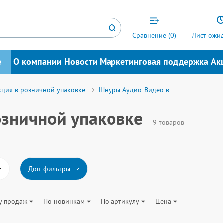
Сравнение (
0
)
Лист ожид
е
О компании
Новости
Маркетинговая поддержка
Ак
ция в розничной упаковке
Шнуры Аудио-Видео в
зничной упаковке
9 товаров
Доп. фильтры
у продаж
По новинкам
По артикулу
Цена
Тип коннектора подключения 1
Тип коннектора по