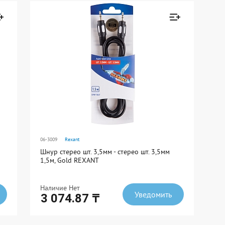
Ед. измерения: шт
В упаковке: 10
н к
Товар добавлен к
сравнению
Перейти
06-3009
Rexant
Шнур стерео шт. 3,5мм - стерео шт. 3,5мм
1,5м, Gold REXANT
Наличие Нет
Уведомить
3 074.87 ₸