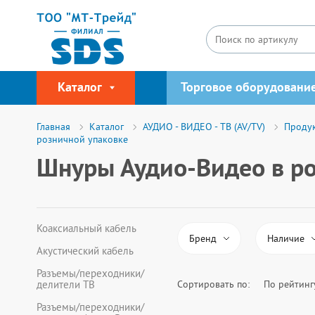
Каталог
Торговое оборудовани
Главная
Каталог
АУДИО - ВИДЕО - ТВ (AV/TV)
Продук
розничной упаковке
Шнуры Аудио-Видео в ро
Коаксиальный кабель
Бренд
Наличие
Акустический кабель
Разъемы/переходники/
Сортировать по:
По рейтинг
делители ТВ
Все
Цвет внешн. оболочки
Разъемы/переходники/