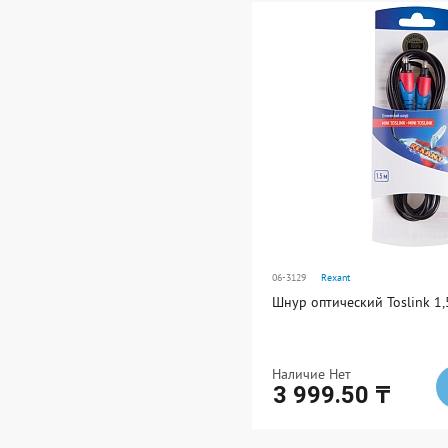
Ед. измерения: шт
В упаковке: 10
06-3129
Rexant
Шнур оптический Toslink 1
Наличие Нет
3 999.50 ₸