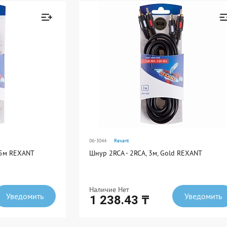
Ед. измерения: шт
В упаковке: 10
Товар добавлен к
Товар добавле
сравнению
сравнению
Перейти
Перейти
06-3044
Rexant
,5м REXANT
Шнур 2RCA - 2RCA, 3м, Gold REXANT
Наличие Нет
Уведомить
Уведомить
1 238.43 ₸