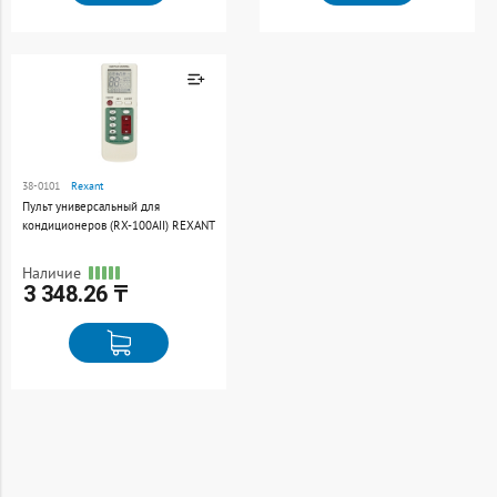
Товар добавлен к
сравнению
38-0101
Rexant
Перейти
Пульт универсальный для
кондиционеров (RX-100AII) REXANT
Наличие
3 348.26 ₸