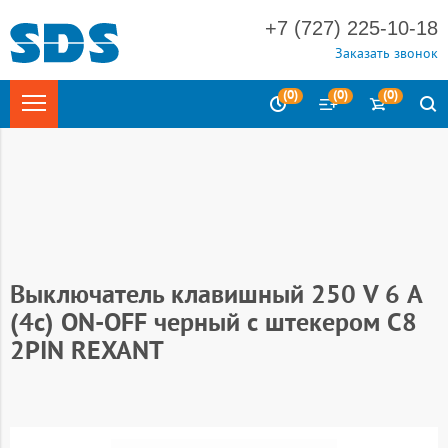
+7 (727) 225-10-18
Заказать звонок
(
0
)
(
0
)
(
0
)
Главная
Электротехника
Электроаксессуары
Сетевые
штекеры и гнезда
Выключатель клавишный 250 V 6 А
(4с) ON-OFF черный с штекером C8
2PIN REXANT