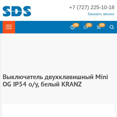
+7 (727) 225-10-18
Заказать звонок
(
0
)
(
0
)
(
0
)
Главная
Электротехника
Электроустановочные изделия
Выключатели и розетки открытой установки влагозащищенные
IP54
Выключатели и розетки открытой установки серия KRANZ
Выключатель двухклавишный Mini
OG IP54 о/у, белый KRANZ