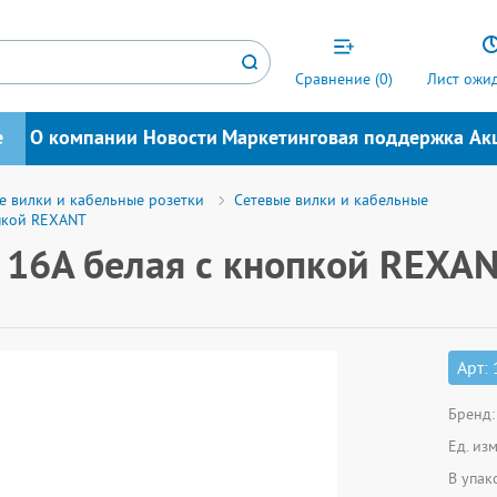
Сравнение (
0
)
Лист ожид
е
О компании
Новости
Маркетинговая поддержка
Ак
е вилки и кабельные розетки
Сетевые вилки и кабельные
опкой REXANT
к 16А белая с кнопкой REXA
Арт:
Бренд:
Ед. из
В упак