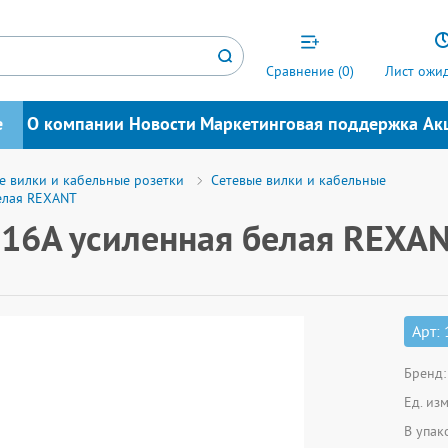
Сравнение (
0
)
Лист ожид
е
О компании
Новости
Маркетинговая поддержка
Ак
е вилки и кабельные розетки
Сетевые вилки и кабельные
белая REXANT
к 16А усиленная белая REXA
Арт:
Бренд:
Ед. из
В упак