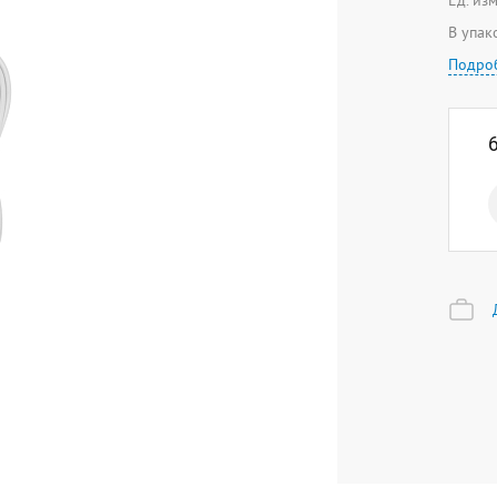
Ед. из
В упак
Подро