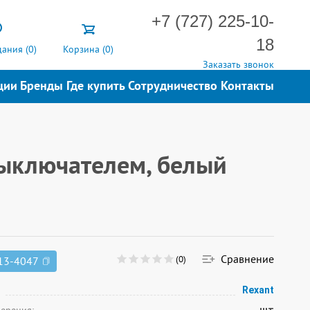
+7 (727) 225-10-
18
ания (
0
)
Корзина (
0
)
Заказать звонок
ции
Бренды
Где купить
Сотрудничество
Контакты
 выключателем, белый
Сравнение
(0)
13-4047
Rexant