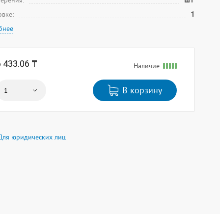
мерения:
шт
овке:
1
бнее
6 433.06 ₸
Наличие
В корзину
Для юридических лиц