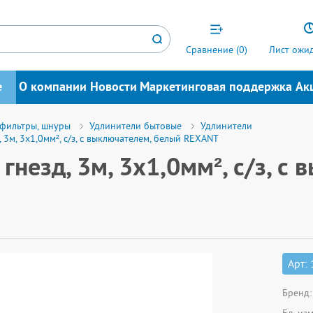
Сравнение (
0
)
Лист ожид
е
О компании
Новости
Маркетинговая поддержка
Ак
 фильтры, шнуры
Удлинители бытовые
Удлинители
 3м, 3х1,0мм², с/з, с выключателем, белый REXANT
незд, 3м, 3х1,0мм², с/з, с
Арт:
Бренд: