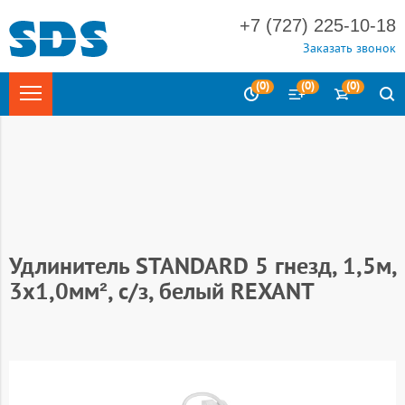
+7 (727) 225-10-18
Заказать звонок
(
0
)
(
0
)
(
0
)
Главная
Электротехника
Удлинители, колодки, сетевые
фильтры, шнуры
Удлинители бытовые
Удлинители бытовые
REXANT STANDARD
Удлинитель STANDARD 5 гнезд, 1,5м,
3х1,0мм², с/з, белый REXANT