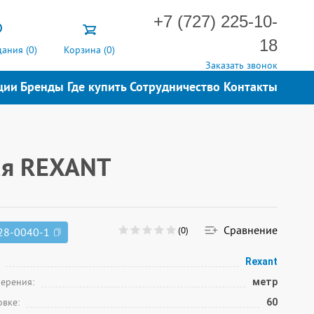
+7 (727) 225-10-
18
ания (
0
)
Корзина (
0
)
Заказать звонок
ции
Бренды
Где купить
Сотрудничество
Контакты
ая REXANT
Сравнение
(0)
28-0040-1
Rexant
мерения:
метр
овке:
60