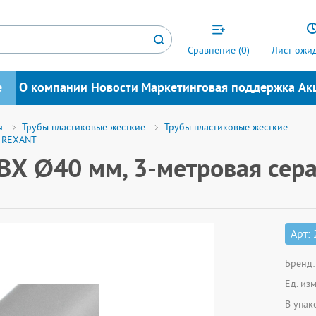
Сравнение (
0
)
Лист ожид
е
О компании
Новости
Маркетинговая поддержка
Ак
я
Трубы пластиковые жесткие
Трубы пластиковые жесткие
я REXANT
ПВХ Ø40 мм, 3-метровая сер
Арт:
Бренд:
Ед. из
В упак