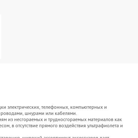
дки электрических, телефонных, компьютерных и
роводами, шнурами или кабелями.
иям из несгораемых и трудносгораемых материалов как
есом, в отсутствие прямого воздействия ультрафиолета и
 старению, широкий ассортимент аксессуаров дает