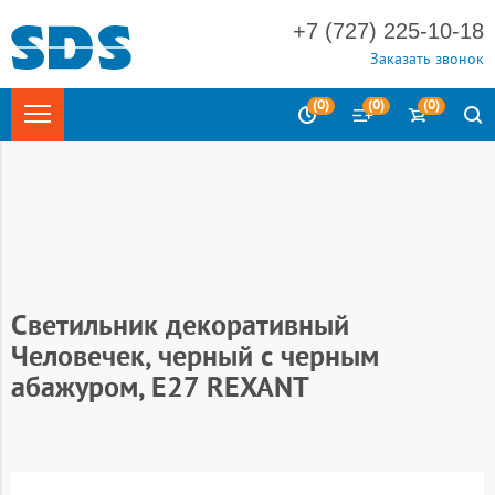
+7 (727) 225-10-18
Заказать звонок
(
0
)
(
0
)
(
0
)
Главная
Светотехника
Светильники и аксессуары
Светильники настольные
Светильники настольные под лампу
Светильник декоративный
Человечек, черный с черным
абажуром, Е27 REXANT