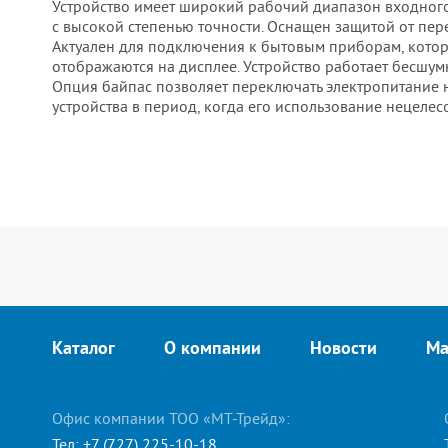
Устройство имеет широкий рабочий диапазон входног
с высокой степенью точности. Оснащен защитой от пер
Актуален для подключения к бытовым приборам, котор
отображаются на дисплее. Устройство работает бесшу
Опция байпас позволяет переключать электропитание н
устройства в период, когда его использование нецелес
Каталог
О компании
Новости
Ма
Офис компании ТОО «МТ-Трейд»:
Тел:
+7 (727) 225-10-18