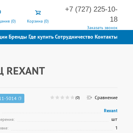
+7 (727) 225-10-
18
ания (
0
)
Корзина (
0
)
Заказать звонок
ции
Бренды
Где купить
Сотрудничество
Контакты
-Ц REXANT
Сравнение
(0)
11-5014
Rexant
мерения:
шт
овке:
1