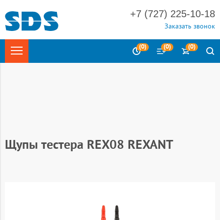
+7 (727) 225-10-18
Заказать звонок
(
0
)
(
0
)
(
0
)
Главная
Инструмент
Измерительные приборы и инструмент
Щупы и аксессуары
Щупы тестера REX08 REXANT