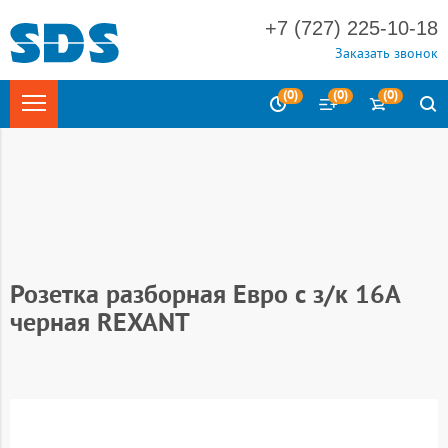
+7 (727) 225-10-18
Заказать звонок
(
0
)
(
0
)
(
0
)
Главная
Электротехника
Электроаксессуары
Сетевые
вилки и кабельные розетки
Сетевые вилки и кабельные
розетки REXANT
Розетка разборная Евро с з/к 16А
черная REXANT