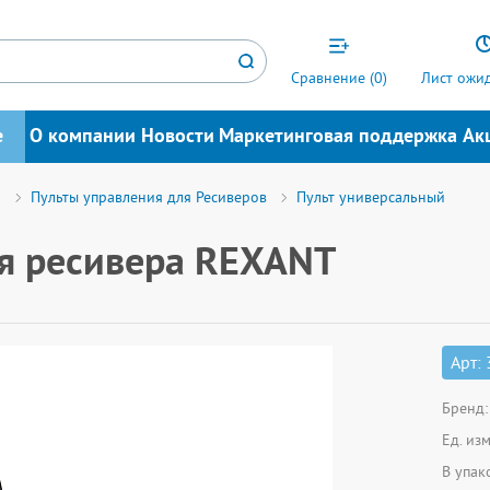
Сравнение (
0
)
Лист ожид
е
О компании
Новости
Маркетинговая поддержка
Ак
я
Пульты управления для Ресиверов
Пульт универсальный
ля ресивера REXANT
Арт:
Бренд:
Ед. из
В упак