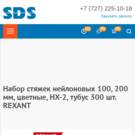
+7 (727) 225-10-18
Заказать звонок
(
0
)
(
0
)
(
0
)
Главная
Крепеж и метизы
Стяжки и хомуты
Нейлоновые
стяжки
Стяжки нейлоновые REXANT 25 шт/уп и цветные
Набор стяжек нейлоновых 100, 200
мм, цветные, НХ-2, тубус 300 шт.
REXANT