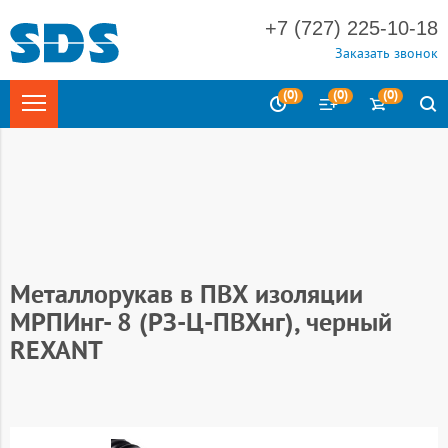
+7 (727) 225-10-18
Заказать звонок
(
0
)
(
0
)
(
0
)
Главная
Электротехника
Системы для прокладки кабеля
Металлорукав
Металлорукав в ПВХ оболочке
Металлорукав в ПВХ изоляции
МРПИнг- 8 (РЗ-Ц-ПВХнг), черный
REXANT