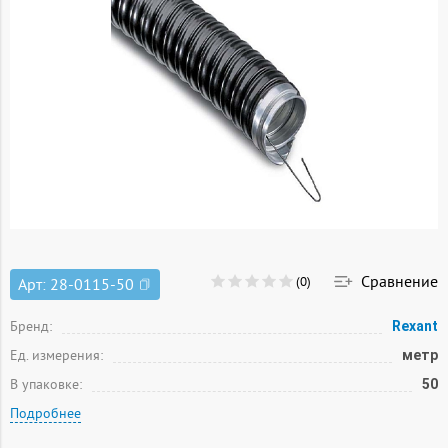
Сравнение
(0)
Арт:
28-0115-50
Бренд:
Rexant
Ед. измерения:
метр
В упаковке:
50
Подробнее