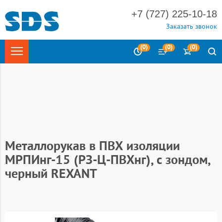
+7 (727) 225-10-18
Заказать звонок
(
0
)
(
0
)
(
0
)
Главная
Электротехника
Системы для прокладки кабеля
Металлорукав
Металлорукав в ПВХ оболочке
Металлорукав в ПВХ изоляции
МРПИнг-15 (РЗ-Ц-ПВХнг), с зондом,
черный REXANT