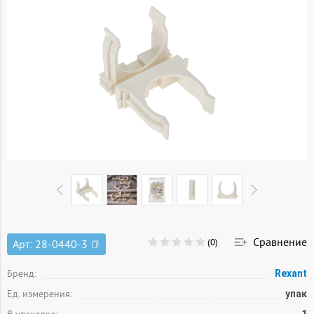
Сравнение
(0)
Арт:
28-0440-3
Бренд:
Rexant
Ед. измерения:
упак