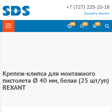
+7 (727) 225-10-18
Заказать звонок
(
0
)
(
0
)
(
0
)
Главная
Электротехника
Системы для прокладки кабеля
Аксессуары для труб
Аксессуары для пластиковых труб REXANT
Крепеж-клипса для монтажного
пистолета Ø 40 мм, белая (25 шт/уп)
REXANT