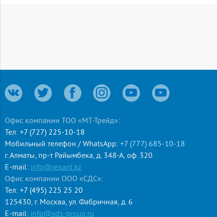
Изделие оснащено фиксаторами типа "шип-паз": при
установке возможно соединять крепежи-клипсы различных
диаметров.
Для установки элемента предусмотрено технологическое
отверстие под дюбель или саморез, а также уменьшенное
отверстие под гвоздь по бетону.
Широкие лапки изделия обеспечивают надежную
фиксацию труб без возникновения замятий.
Благодаря качественному пластику и прочным ребрам
жесткости крепеж-клипса не ломается и не ослабляется под
воздействием низких и высоких температур.
Офис компании ТОО «МТ-Трейд»:
Тел:
+7 (727) 225-10-18
Мобильный телефон / WhatsApp:
+7 (777) 685-10-18
г. Алматы
,
пр-т Райымбека, д. 348-А, оф. 320
E-mail:
info@rexant.kz
Офис компании ООО «СДС»:
Тел:
+7 (495) 225 25 20
125430
,
г. Москва
,
ул. Фабричная, д. 6
E-mail:
info@sds-group.ru