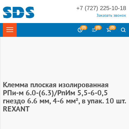
+7 (727) 225-10-18
Заказать звонок
(
0
)
(
0
)
(
0
)
Главная
Электротехника
Изделия для электромонтажа
Наконечники и гильзы кабельные слаботочные
Разъемы
изолированные
Клемма плоская изолированная
РПи-м 6.0-(6.3)/РпИм 5,5-6-0,5
гнездо 6.6 мм, 4-6 мм², в упак. 10 шт.
REXANT