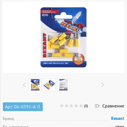
Сравнение
(0)
Арт:
06-0391-A
Бренд:
Rexant
Ед. измерения:
упак