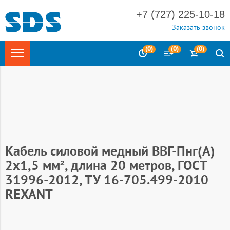
+7 (727) 225-10-18
Заказать звонок
(
0
)
(
0
)
(
0
)
Главная
Электротехника
Кабельно-проводниковая
продукция (кабель силовой)
Мини-бухты REXANT (бухты 5, 10,
20, 50 м)
Кабель ВВГ
Кабель силовой медный ВВГ-Пнг(А)
2x1,5 мм², длина 20 метров, ГОСТ
31996-2012, ТУ 16-705.499-2010
REXANT