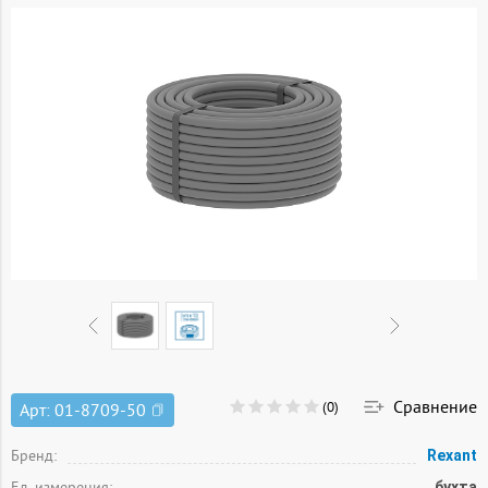
Сравнение
(0)
Арт:
01-8709-50
Бренд:
Rexant
Ед. измерения:
бухта