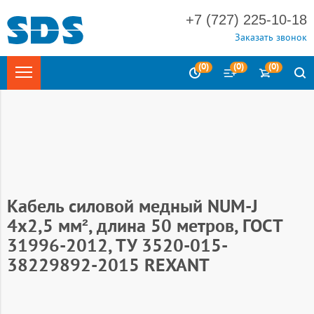
+7 (727) 225-10-18
Заказать звонок
(
0
)
(
0
)
(
0
)
Главная
Электротехника
Кабельно-проводниковая
продукция (кабель силовой)
Мини-бухты REXANT (бухты 5, 10,
20, 50 м)
Кабель NYM/NUM
Кабель силовой медный NUM-J
4x2,5 мм², длина 50 метров, ГОСТ
31996-2012, ТУ 3520-015-
38229892-2015 REXANT