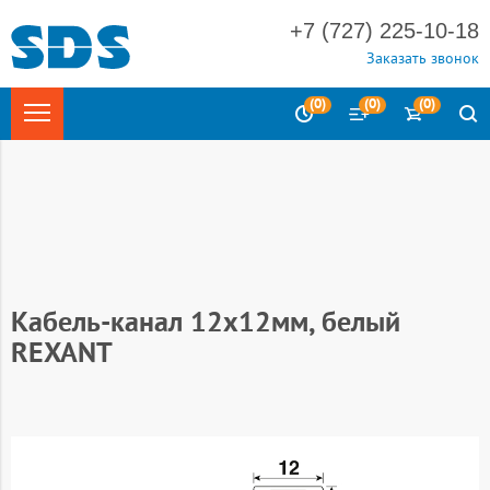
+7 (727) 225-10-18
Заказать звонок
(
0
)
(
0
)
(
0
)
Главная
Электротехника
Системы для прокладки кабеля
Кабель-канал
Кабель-канал REXANT (белый)
Кабель-канал 12х12мм, белый
REXANT