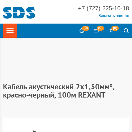
+7 (727) 225-10-18
Заказать звонок
(
0
)
(
0
)
(
0
)
Главная
АУДИО - ВИДЕО - ТВ (AV/TV)
Акустический кабель
Кабель акустический Красно-черный
Кабель акустический 2х1,50мм²,
красно-черный, 100м REXANT