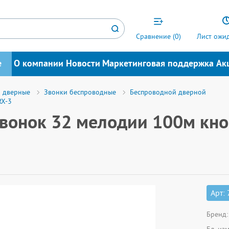
Сравнение (
0
)
Лист ожид
е
О компании
Новости
Маркетинговая поддержка
Ак
 дверные
Звонки беспроводные
Беспроводной дверной
RX-3
вонок 32 мелодии 100м кно
Арт:
Бренд: