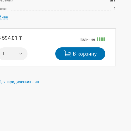
мерения:
шт
овке:
1
бнее
5 594.01 ₸
Наличие
В корзину
Для юридических лиц