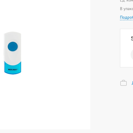
Ед. из
В упак
Подро