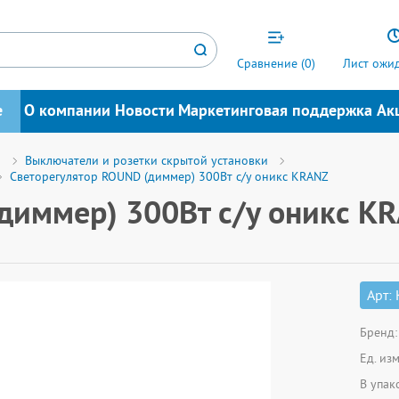
Сравнение (
0
)
Лист ожид
е
О компании
Новости
Маркетинговая поддержка
Ак
я
Выключатели и розетки скрытой установки
Светорегулятор ROUND (диммер) 300Вт с/у оникс KRANZ
диммер) 300Вт с/у оникс K
Арт:
Бренд:
Ед. из
В упак