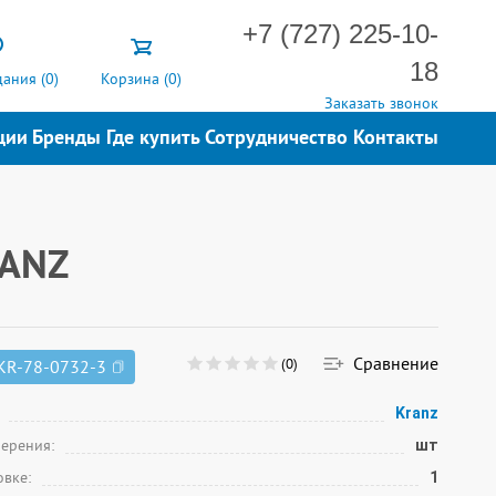
+7 (727) 225-10-
18
ания (
0
)
Корзина (
0
)
Заказать звонок
ции
Бренды
Где купить
Сотрудничество
Контакты
RANZ
Сравнение
(0)
KR-78-0732-3
Kranz
мерения:
шт
овке:
1