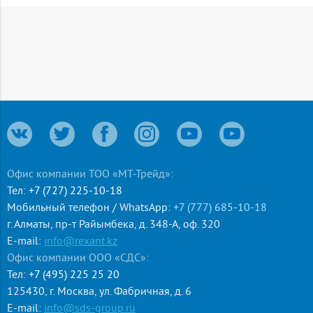
коробах, лотках и др., для монтажа электрических цепей.
ПВ-3 характеризуется повышенной гибкостью, поэтому
данную продукцию можно применять там, где условия
монтажа предусматривают множество изгибов.
Провода по конструкции, техническим параметрам и
эксплуатационным характеристикам соответствуют
требованиям международных стандартов МЭК 60227-
1:2007, МЭК 60227-3:1997, МЭК 60227-4:1997.
Провод состоит из медных отожженных проволок, в
изоляции из поливинилхлоридного пластиката.
Офис компании ТОО «МТ-Трейд»:
Расшифровка провода ПВ-3:
Тел:
+7 (727) 225-10-18
П — провод
Мобильный телефон / WhatsApp:
+7 (777) 685-10-18
В — виниловая изоляция
г. Алматы
,
пр-т Райымбека, д. 348-А, оф. 320
3 — класс гибкости жилы
E-mail:
info@rexant.kz
Офис компании ООО «СДС»:
Расшифровка провода ПуГВ:
П — Провод
Тел:
+7 (495) 225 25 20
у — Установочный
125430
,
г. Москва
,
ул. Фабричная, д. 6
Г — Гибкий
E-mail:
info@sds-group.ru