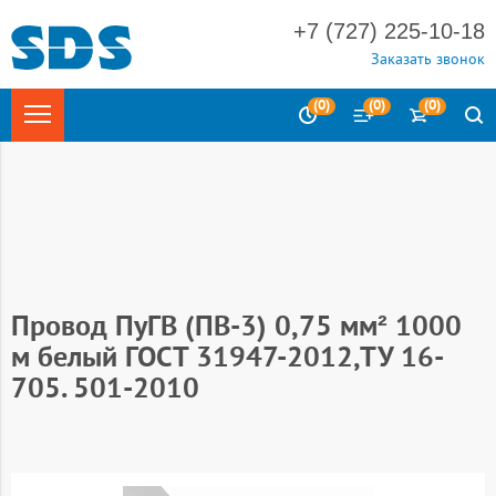
+7 (727) 225-10-18
Заказать звонок
(
0
)
(
0
)
(
0
)
Главная
Электротехника
Кабельно-проводниковая
продукция (кабель силовой)
Провода установочные
Провод
ПуГВ (ПВ-)
Провод ПуГВ (ПВ-3) 0,75 мм² 1000
м белый ГОСТ 31947-2012,ТУ 16-
705. 501-2010