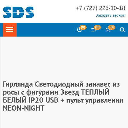
+7 (727) 225-10-18
Заказать звонок
(
0
)
(
0
)
(
0
)
Главная
ПРАЗДНИЧНАЯ СВЕТОТЕХНИКА
HOME - Конечные
потребители
Гирлянда Занавес / дождь
Занавес из росы
Гирлянда Светодиодный занавес из
росы с фигурами Звезд ТЕПЛЫЙ
БЕЛЫЙ IP20 USB + пульт управления
NEON-NIGHT