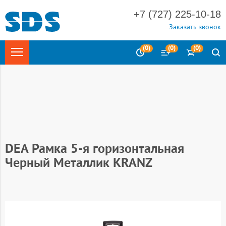
+7 (727) 225-10-18
Заказать звонок
(
0
)
(
0
)
(
0
)
Главная
Электротехника
Электроустановочные изделия
Выключатели и розетки скрытой установки
Выключатели и
розетки скрытой установки серия DEA
DEA Рамка 5-я горизонтальная
Черный Металлик KRANZ