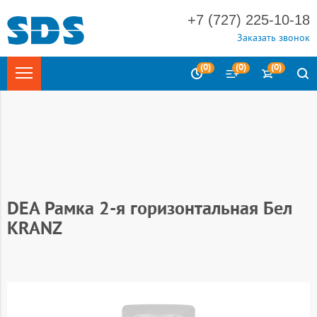
+7 (727) 225-10-18
Заказать звонок
(
0
)
(
0
)
(
0
)
Главная
Электротехника
Электроустановочные изделия
Выключатели и розетки скрытой установки
Выключатели и
розетки скрытой установки серия DEA
DEA Рамка 2-я горизонтальная Бел
KRANZ